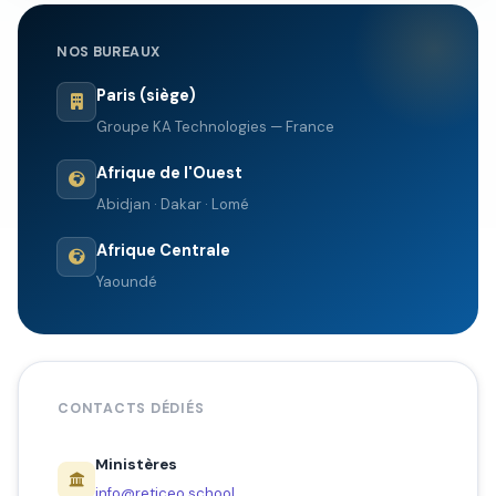
question sur
RETICEO
.
NOS BUREAUX
05:29
Paris (siège)
Groupe KA Technologies — France
Afrique de l'Ouest
Abidjan · Dakar · Lomé
Afrique Centrale
Yaoundé
CONTACTS DÉDIÉS
Ministères
info@reticeo.school