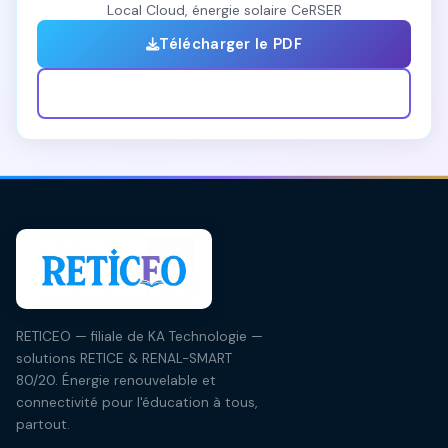
Local Cloud, énergie solaire CeRSER
Télécharger le PDF
Prévisualiser
RETICEO — filiale de KA Technologie —
solutions RETICE & RENAL-SMART
80/20. Énergie renouvelable et
connectivité pour l'éducation à tous,
partout.