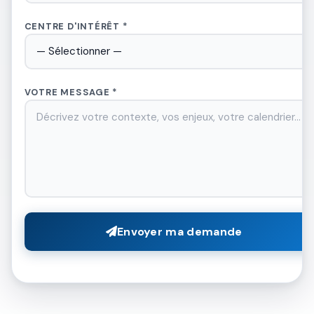
CENTRE D'INTÉRÊT *
VOTRE MESSAGE *
RETICEO AI
IA active
👋 Bonjour, je suis
RETICEO AI
Envoyer ma demande
Votre assistant intelligent, formé sur
l'ensemble du programme RETICEO :
technologies, modèle économique,
offres, investissement et impact.
Posez-moi n'importe quelle