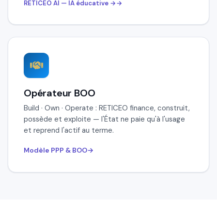
RETICEO AI — IA éducative →
RETICEO AI
IA active
Opérateur BOO
Build · Own · Operate : RETICEO finance, construit,
possède et exploite — l'État ne paie qu'à l'usage
👋 Bonjour, je suis
RETICEO AI
et reprend l'actif au terme.
Votre assistant intelligent, formé sur
l'ensemble du programme RETICEO :
Modèle PPP & BOO
technologies, modèle économique,
offres, investissement et impact.
Posez-moi n'importe quelle
question sur
RETICEO
.